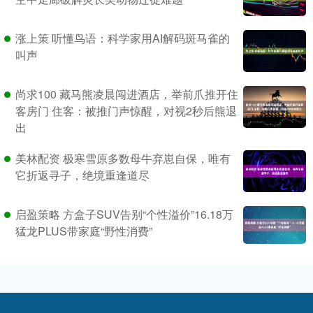
涨上策 听懂鸟语：科学家用AI解码斑马雀的
叫声
尚求100 藏马熊凌晨闯进酒店，举前爪推开住
客房门 住客：被推门声惊醒，对视2秒后熊退
出
美林配资 极寒雪原多数母牛弃崽自保，唯有
它折返寻子，绝境重逢道尽
启盈策略 方盒子SUV告别“个性溢价”16.18万
猛龙PLUS带家庭“野性消费”