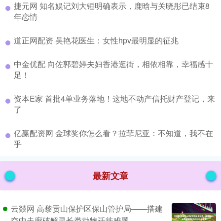
​捷元网 知名娱记刘大锤明确表示，鹿晗与关晓彤已结束8
年恋情
​道正网配资 吴艳花医生：女性hpv最明显的征兆
​中金优配 向佐郭碧婷夫妇香港逛街，相依相靠，幸福感十
足！
​资本E家 首批4单业务落地！这地不动产信托财产登记，来
了
​亿赢配资网 金球奖你怎么看？拉菲尼亚：不知道，我不在
乎
最新文章
云燚网 高黎贡山保护区保山管护局——搭建
空中走廊破解灵长类动物迁徙难题