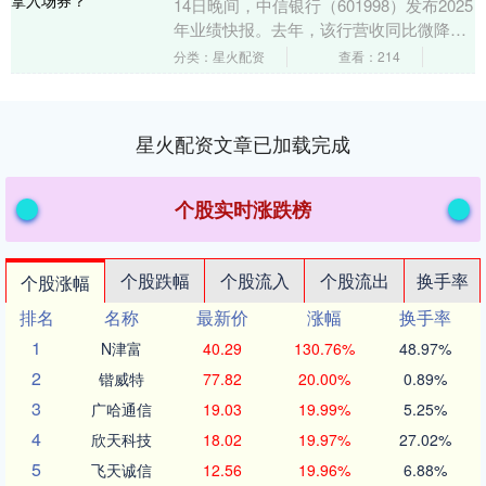
14日晚间，中信银行（601998）发布2025
年业绩快报。去年，该行营收同比微降
0.55%至2124.75亿元，归母....
分类：星火配资
查看：214
星火配资文章已加载完成
个股实时涨跌榜
个股跌幅
个股流入
个股流出
换手率
个股涨幅
排名
名称
最新价
涨幅
换手率
1
N津富
40.29
130.76%
48.97%
2
锴威特
77.82
20.00%
0.89%
3
广哈通信
19.03
19.99%
5.25%
4
欣天科技
18.02
19.97%
27.02%
5
飞天诚信
12.56
19.96%
6.88%