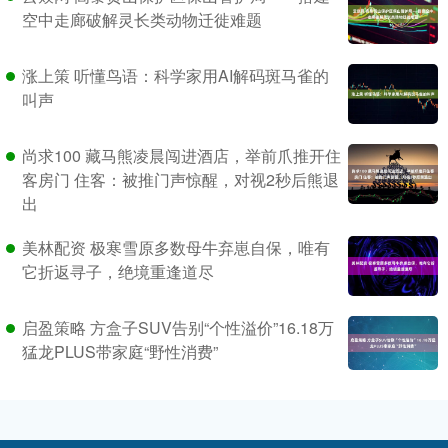
空中走廊破解灵长类动物迁徙难题
涨上策 听懂鸟语：科学家用AI解码斑马雀的
叫声
尚求100 藏马熊凌晨闯进酒店，举前爪推开住
客房门 住客：被推门声惊醒，对视2秒后熊退
出
美林配资 极寒雪原多数母牛弃崽自保，唯有
它折返寻子，绝境重逢道尽
启盈策略 方盒子SUV告别“个性溢价”16.18万
猛龙PLUS带家庭“野性消费”