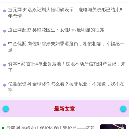
​捷元网 知名娱记刘大锤明确表示，鹿晗与关晓彤已结束8
年恋情
​道正网配资 吴艳花医生：女性hpv最明显的征兆
​中金优配 向佐郭碧婷夫妇香港逛街，相依相靠，幸福感十
足！
​资本E家 首批4单业务落地！这地不动产信托财产登记，来
了
​亿赢配资网 金球奖你怎么看？拉菲尼亚：不知道，我不在
乎
最新文章
云燚网 高黎贡山保护区保山管护局——搭建