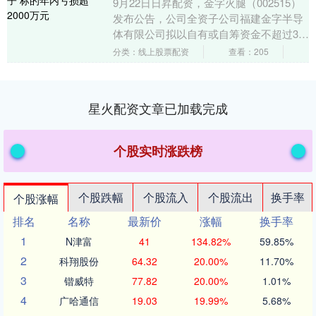
9月22日日昇配资，金字火腿（002515）
发布公告，公司全资子公司福建金字半导
体有限公司拟以自有或自筹资金不超过3亿
元，通过增资扩股的方式取得中晟微电子
分类：线上股票配资
查看：205
（杭州....
星火配资文章已加载完成
个股实时涨跌榜
个股跌幅
个股流入
个股流出
换手率
个股涨幅
排名
名称
最新价
涨幅
换手率
1
N津富
41
134.82%
59.85%
2
科翔股份
64.32
20.00%
11.70%
3
锴威特
77.82
20.00%
1.01%
4
广哈通信
19.03
19.99%
5.68%