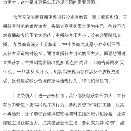
力更大，这也是其更易出现违规问题的重要原因。
“监管希望券商直播更多进行投资者教育，而非获客引流。直
播获客引流的难度较大，头部券商获客渠道更为多元，往往不会
对直播获客给予太大期待，主播获客压力小，没有必要踩线直
播。”某券商资深人士分析道，“中小券商尤其是小券商则不同，
其获客渠道相对较窄，通过直播获客引流的压力大。而要想通过
直播获客，主播则需要输出更多‘观点性’内容，比如告诉网友‘买
什么’。一旦涉及‘买什么’，则容易被视为存在涉及个股投资建
议、投资建议缺少合理依据等违规行为，继而招致处罚。”
上述受访人士进一步分析道，营业部投顾获客压力大，在获
客压力驱使下更易出现踩线行为。券商要想“管得住”主播，让其
不再违规，除了加强合规风控管理与对主播的培训配操盘，还需
减轻主播获客压力。尤其是营业部主播，要切实为其“松绑”。如