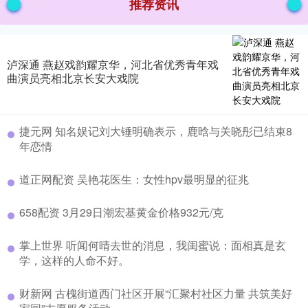
推荐资讯
泸深通 燕赵戏韵耀京华，河北省优秀青年戏
曲演员亮相北京长安大戏院
捷元网 知名娱记刘大锤明确表示，鹿晗与关晓彤已结束8
年恋情
道正网配资 吴艳花医生：女性hpv最明显的征兆
658配资 3月29日潮宏基黄金价格932元/克
掌上世界 听闻何晴去世的消息，我闺蜜说：面相真是玄
学，这样的人命不好。
财新网 古槐街道西门社区开展“汇聚村社区力量 共筑美好