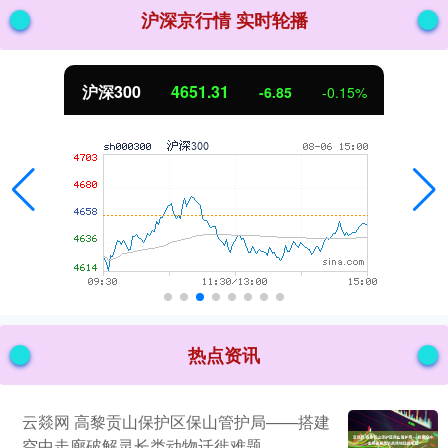
沪深京行情 实时轮播
北证50
1122.88
0.15%
3.42
0
热点资讯
云燚网 高黎贡山保护区保山管护局——搭建
空中走廊破解灵长类动物迁徙难题