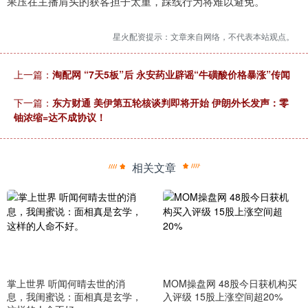
果压在主播肩头的获客担子太重，踩线行为将难以避免。
星火配资提示：文章来自网络，不代表本站观点。
上一篇：
淘配网 “7天5板”后 永安药业辟谣“牛磺酸价格暴涨”传闻
下一篇：
东方财通 美伊第五轮核谈判即将开始 伊朗外长发声：零
铀浓缩=达不成协议！
相关文章
掌上世界 听闻何晴去世的消
MOM操盘网 48股今日获机构买
息，我闺蜜说：面相真是玄学，
入评级 15股上涨空间超20%