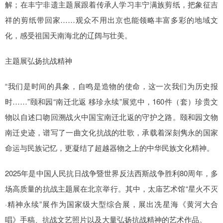
解；在丰宁非遗主题展跟着传承人学习丰宁满族剪纸，把象征吉
祥的剪纸带回家……观众不用出京也能领略丰富多彩的地域文
化，感受祖国天南海北的辽阔与壮美。
主题展弘扬抗战精神
“我们是时间的具象，自鸣是造物的使命，这一次我们为历史报
时……”颐和园“南迁北返 移珍永续”展览中，160件（套）珍贵文
物以自述口吻回溯战火中国宝南迁北返的守护之路。颐和园文物
南迁史迹，谱写了一曲文化抗战的壮歌，承载着深刻隽永的国家
命运与民族记忆，更凝结了超越器物之上的中华民族文化精神。
2025年是中国人民抗日战争暨世界反法西斯战争胜利80周年，多
场高质量的抗战主题展在北京举行。其中，太庙艺术馆“星火不灭
·精神永续”展作为国家级大型综合展，展出冼星海《黄河大合
唱》手稿、抗战文艺照片以及大量弘扬抗战精神的艺术作品。