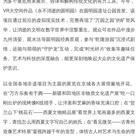
为多个展览用来展示、转译和解构传统文化的有力工具。今年，
VR大空间作品《永不消逝的圆明园》在圆明园遗址公园首发。该
项目通过前沿的虚拟现实技术，完整再现了“万园之园”的旷世风
华，让消逝的文明在数字世界中涅槃重生。观众可在作品中漫步
九州清晏、观水法等圆明园经典景观，参与“乾隆游园”沉浸式剧
情，还能与萌萌的“守护龙”互动，完成“时光碎片”收集等趣味任
务。艺术与科技的深度融合，能更深刻地唤起大众的文化遗产保
护意识。
以全国各地非遗项目为主题的展览在京城各大展馆遍地开花。
在“万方乐奏有于阗——新疆和田地区非物质文化遗产展”吃一口
刚出炉的现烤馕K线猎手，让洋葱和芝麻的香味充满口腔；在“贺
兰山下‘桃花石’——西夏文物精品展”看世界上笔画最多的西夏文
字，查找怎么用西夏文字写自己的姓氏；在“看见微笑——古青州
造像艺术特展”凝视跨越千年的造型，体悟古人对艺术与生命的理