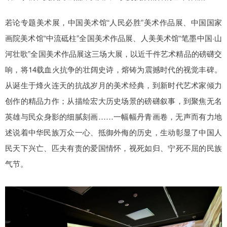
若论专题美术展，中国美术馆“人民必胜”美术作品展、中国国家
画院美术馆“中流砥柱”全国美术作品展、人美美术馆“笔墨中国·山
河壮歌”全国美术作品展这三场大展，以近千件艺术精品的磅礴交
响，将14载血火抗争的壮阔史诗，熔铸为震撼时代的视觉丰碑。
从诞生于烽火连天的抗战岁月的美术经典，到新时代艺术家倾力
创作的精品力作；从描绘宏大历史场景的磅礴叙事，到聚焦无名
英雄与民众身影的细腻刻画……一幅幅丹青画卷，无声而有力地
述说着中华民族万众一心、抵御外侮的历史，生动彰显了中国人
民天下兴亡、匹夫有责的爱国情怀，视死如归、宁死不屈的民族
气节。