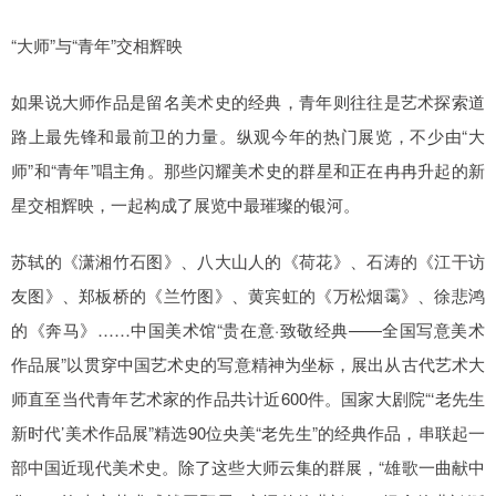
“大师”与“青年”交相辉映
如果说大师作品是留名美术史的经典，青年则往往是艺术探索道
路上最先锋和最前卫的力量。纵观今年的热门展览，不少由“大
师”和“青年”唱主角。那些闪耀美术史的群星和正在冉冉升起的新
星交相辉映，一起构成了展览中最璀璨的银河。
苏轼的《潇湘竹石图》、八大山人的《荷花》、石涛的《江干访
友图》、郑板桥的《兰竹图》、黄宾虹的《万松烟霭》、徐悲鸿
的《奔马》……中国美术馆“贵在意·致敬经典——全国写意美术
作品展”以贯穿中国艺术史的写意精神为坐标，展出从古代艺术大
师直至当代青年艺术家的作品共计近600件。国家大剧院“‘老先生
新时代’美术作品展”精选90位央美“老先生”的经典作品，串联起一
部中国近现代美术史。除了这些大师云集的群展，“雄歌一曲献中