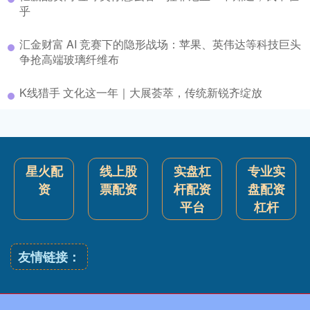
乎
汇金财富 AI 竞赛下的隐形战场：苹果、英伟达等科技巨头
争抢高端玻璃纤维布
K线猎手 文化这一年｜大展荟萃，传统新锐齐绽放
星火配
线上股
实盘杠
专业实
资
票配资
杆配资
盘配资
平台
杠杆
友情链接：