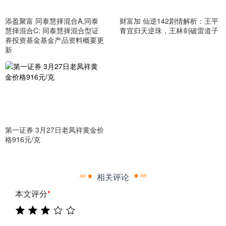
添盈聚富 同泰慧择混合A,同泰
财富加 仙逆142剧情解析：王平
慧择混合C: 同泰慧择混合型证
青宜归天逆珠，王林剑破雷道子
券投资基金基金产品资料概要更
新
第一证券 3月27日老凤祥黄金价
格916元/克
相关评论
本文评分
*