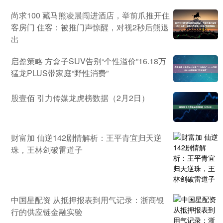
尚求100 藏马熊凌晨闯进酒店，举前爪推开住
客房门 住客：被推门声惊醒，对视2秒后熊退
出
启盈策略 方盒子SUV告别“个性溢价”16.18万
猛龙PLUS带家庭“野性消费”
股壹佰 引力传媒龙虎榜数据（2月2日）
财富加 仙逆142剧情解析：王平青宜归天逆
珠，王林剑破雷道子
中国星配资 从抵押报表到用气记录：浙商银
行的供应链金融实验