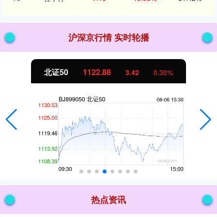
沪深京行情 实时轮播
创业板指
3515.56
.30%
-19.58
热点资讯