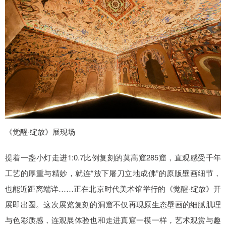
《觉醒·绽放》展现场
提着一盏小灯走进1:0.7比例复刻的莫高窟285窟，直观感受千年
工艺的厚重与精妙，就连“放下屠刀立地成佛”的原版壁画细节，
也能近距离端详……正在北京时代美术馆举行的《觉醒·绽放》开
展即出圈。这次展览复刻的洞窟不仅再现原生态壁画的细腻肌理
与色彩质感，连观展体验也和走进真窟一模一样，艺术观赏与趣