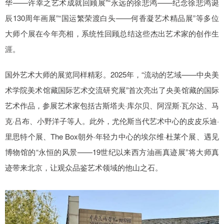
华——许幸之艺术成就回顾展”“永远的徐悲鸿——纪念徐悲鸿诞
辰130周年画展”“国运繁荣渡白头——何香凝艺术精品展”等多位
大师个展在今年亮相，系统性回顾总结这些杰出艺术家的创作生
涯。
国外艺术大师的展览同样精彩。2025年，“流动的艺域——中央美
术学院美术馆藏国际艺术交流研究展”首次亮出了央美馆藏的国际
艺术作品，参展艺术家包括古斯塔夫·库尔贝、阿涅斯·瓦尔达、马
克·吕布、小野洋子等人。此外，尤伦斯当代艺术中心的皮皮乐迪·
里思特个展、The Box朝外·年轻力中心的埃尔维·杜莱个展、遇见
博物馆的“永恒的风景——19世纪以来西方油画真迹展”将大师真
迹带来北京，让观众品鉴艺术领域的他山之石。