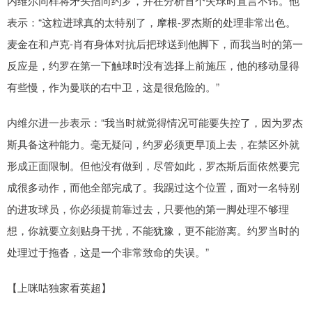
内维尔同样将矛头指向约罗，并在分析首个失球时直言不讳。他
表示：“这粒进球真的太特别了，摩根-罗杰斯的处理非常出色。
麦金在和卢克-肖有身体对抗后把球送到他脚下，而我当时的第一
反应是，约罗在第一下触球时没有选择上前施压，他的移动显得
有些慢，作为曼联的右中卫，这是很危险的。”
内维尔进一步表示：“我当时就觉得情况可能要失控了，因为罗杰
斯具备这种能力。毫无疑问，约罗必须更早顶上去，在禁区外就
形成正面限制。但他没有做到，尽管如此，罗杰斯后面依然要完
成很多动作，而他全部完成了。我踢过这个位置，面对一名特别
的进攻球员，你必须提前靠过去，只要他的第一脚处理不够理
想，你就要立刻贴身干扰，不能犹豫，更不能游离。约罗当时的
处理过于拖沓，这是一个非常致命的失误。”
【上咪咕独家看英超】