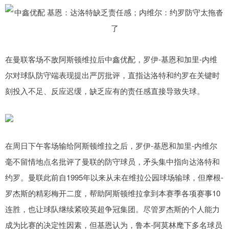
在曼联客场不敌阿斯顿维拉后中鑫优配，罗伊-基恩和加里-内维
尔对球队防守端表现提出严厉批评，直指达洛特和约罗在关键时
刻投入不足、反应迟缓，缺乏应有的责任感直接导致失球。
在周日下午客场输给阿斯顿维拉之后，罗伊-基恩和加里-内维尔
毫不留情地点名批评了曼联的防守球员，矛头集中指向达洛特和
约罗。曼联此前自1995年以来从未在维拉公园球场输球，但摩根-
罗杰斯的精彩梅开二度，帮助阿斯顿维拉拿到本赛季各项赛事10
连胜，也让球队继续紧咬英超争冠集团。尽管罗杰斯的个人能力
成为比赛的决定性因素，但基恩认为，鲁本-阿莫林麾下多名球员