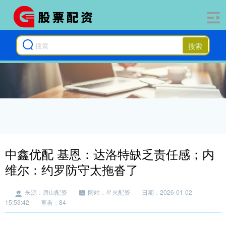
搜索
中鑫优配 基恩：达洛特缺乏责任感；内
维尔：约罗防守太拖沓了
来源：唐山配资
网站：星火配资
日期：2026-01-02
15:53:42
查看：84