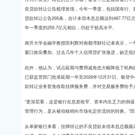
良贷款转让公告梳理发现，今年一季度，包括国有行、
贷款转让公告295条，合计未偿本息总额达到487.77亿元
年一季度的255.7亿元相比，仍处于较高水平。
南开大学金融学教授田利辉对南都湾财社记者表示，一
窗口效应叠加。过去几年个人信用贷扩张激进，缺乏抵
此外，他认为，试点延期与费用减免也大幅降低了机构的
已获监管部门批准延期一年至2026年12月31日。银登
款转让业务暂免收取挂牌服务费，并对交易服务费给予
“更深层看，这是银行在息差收窄、资本内生乏力的倒
管理行为，是从被动核销向市场化定价流转的转换。”
从单家银行来看，挂牌转让的不良贷款未偿本息总额最高