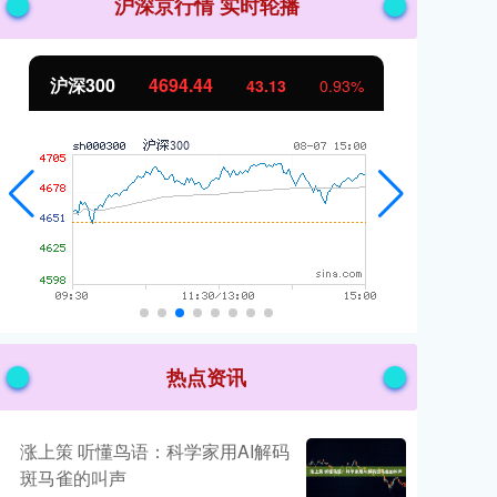
沪深京行情 实时轮播
北证50
1134.24
创
11.37
1.01%
热点资讯
涨上策 听懂鸟语：科学家用AI解码
斑马雀的叫声