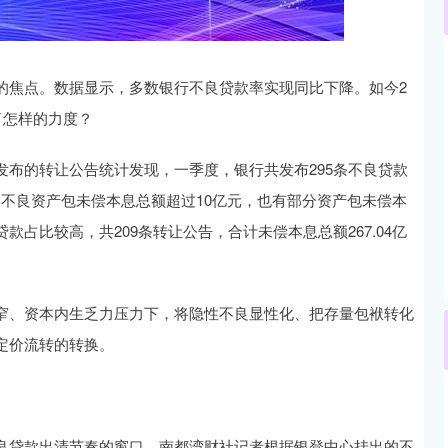
沪深300
4694.44
.42%
43.13
0.93%
的焦点。数据显示，多数银行不良贷款率实现同比下降。如今2
了怎样的力度？
布的转让公告统计发现，一季度，银行共发布295条不良贷款
7个不良资产包未偿本息总额超过10亿元，也有部分资产包未偿本
占比较高，共209条转让公告，合计未偿本息总额267.04亿
窄、资本内生乏力压力下，将隐性不良显性化、把存量包袱转化
定价流转的转换。
良贷款出清节奏的窗口。南都湾财社记者根据银登中心挂出的不