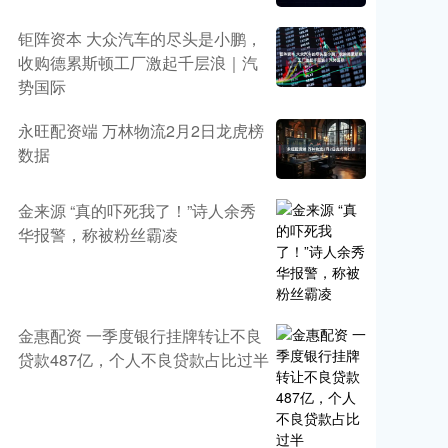
钜阵资本 大众汽车的尽头是小鹏，
收购德累斯顿工厂激起千层浪｜汽
势国际
永旺配资端 万林物流2月2日龙虎榜
数据
金来源 “真的吓死我了！”诗人余秀
华报警，称被粉丝霸凌
金惠配资 一季度银行挂牌转让不良
贷款487亿，个人不良贷款占比过半