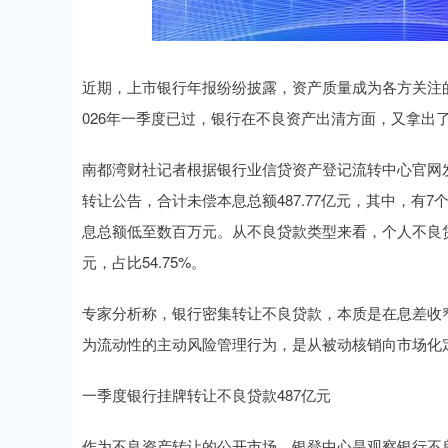
深证成指
14311.01
.68
1.02%
200.89
1
近期，上市银行年报纷纷披露，资产质量成为各方关注
026年一季度已过，银行在不良资产出清方面，又拿出
南都湾财社记者根据银行业信贷资产登记流转中心官网发
转让公告，合计未偿本息总额487.77亿元，其中，有
息总额低至数百万元。从不良贷款类型来看，个人不良贷款
元，占比54.75%。
专家分析称，银行密集转让不良贷款，本质是在息差收
为流动性的主动风险管理行为，是从被动核销向市场化
一季度银行挂牌转让不良贷款487亿元
作为不良资产转让的公开市场，银登中心是观察银行不