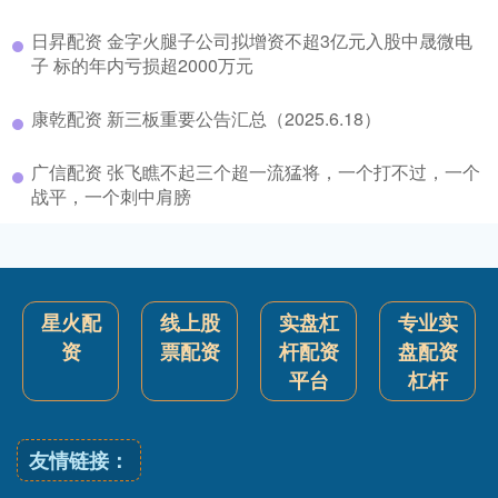
日昇配资 金字火腿子公司拟增资不超3亿元入股中晟微电
子 标的年内亏损超2000万元
康乾配资 新三板重要公告汇总（2025.6.18）
广信配资 张飞瞧不起三个超一流猛将，一个打不过，一个
战平，一个刺中肩膀
星火配
线上股
实盘杠
专业实
资
票配资
杆配资
盘配资
平台
杠杆
友情链接：