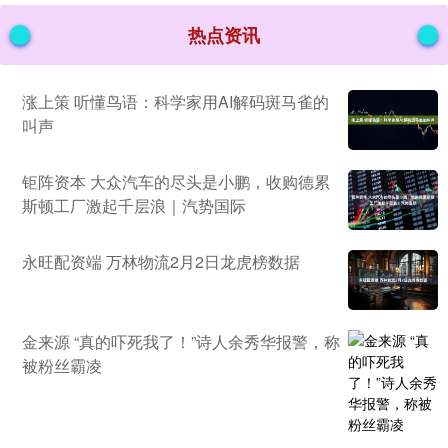
热点资讯
涨上策 听懂鸟语：科学家用AI解码斑马雀的
叫声
钜阵资本 大众汽车的尽头是小鹏，收购德累
斯顿工厂激起千层浪｜汽势国际
永旺配资端 万林物流2月2日龙虎榜数据
金来源 “真的吓死我了！”诗人余秀华报警，称
被粉丝霸凌